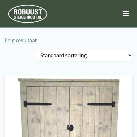
Naar
de
inhoud
springen
Enig resultaat