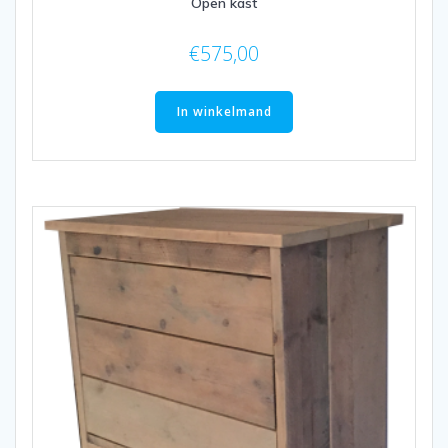
Open kast
€
575,00
In winkelmand